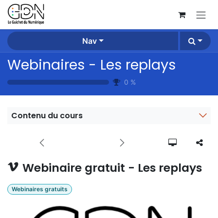
Se rendre au contenu
Nav
Webinaires - Les replays
0
%
Contenu du cours
Webinaire gratuit - Les replays
Webinaires gratuits