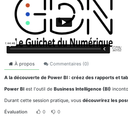
À propos
Commentaires (
0
)
A la découverte de Power BI : créez des rapports et t
Power BI
est l'outil de
Business Intelligence (BI)
inconto
Durant cette session pratique, vous
découvrirez les poss
Évaluation
0
0