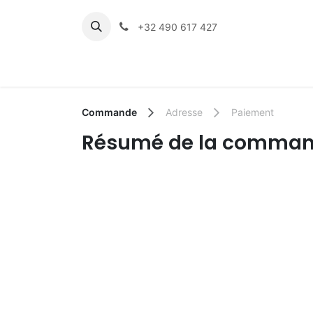
Se rendre au contenu
+32 490 617 427
Accueil
Nos Thématique
Commande
Adresse
Paiement
Résumé de la comma