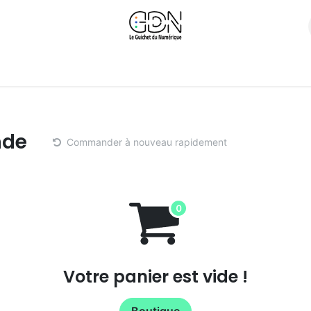
s
Nos Produits
Calendrier de Formations
Replays Web
nde
Commander à nouveau rapidement
Votre panier est vide !