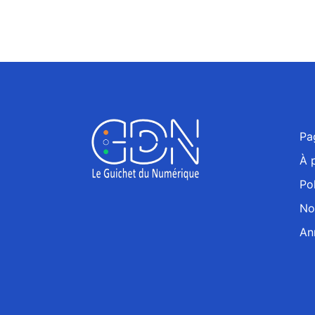
Pa
À 
Pol
No
An