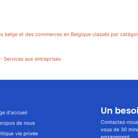
tes belge et des commerces en Belgique classés par catégor
- Services aux entreprises
Un beso
ge d'accueil
Contactez-nous 
propos de nous
vous de 30 minu
itique vie privée
engagement