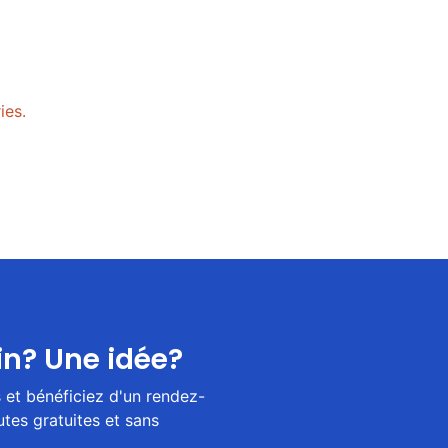
ies.
in? Une idée?
et bénéficiez d'un rendez-
tes gratuites et sans