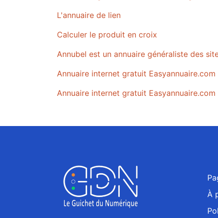
L'annuaire de lien
Calculer le produit en croix
Annubel est un annuaire généraliste des si
Annuaire internet gratuit Easyannuaire.com
Annuaire internet gratuit Easyannuaire.com 
Pa
À 
Pol