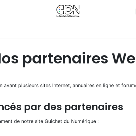
s
Nos Produits
Calendrier de Formations
Replays Web
os partenaires W
vant plusieurs sites Internet, annuaires en ligne et forums q
encés par des partenaires
cement de notre site Guichet du Numérique :