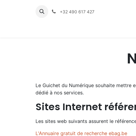
Se rendre au contenu
+32 490 617 427
Accueil
Nos Thématique
N
Le Guichet du Numérique souhaite mettre en a
dédié à nos services.
Sites Internet référ
Les sites web suivants assurent le référen
L'Annuaire gratuit de recherche ebag.be