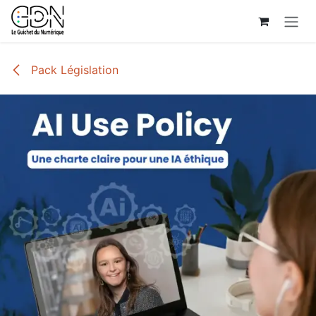
Se rendre au contenu
Pack Législation