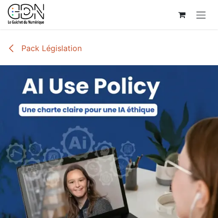
Se rendre au contenu
Pack Législation