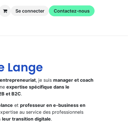
Se connecter
Contactez-nous
inaires
La coopérative
e Lange
’entrepreneuriat
, je suis
manager et coach
une
expertise spécifique dans le
2B et B2C
.
elance
et
professeur en e-business en
expertise au service des professionnels
s
leur transition digitale
.