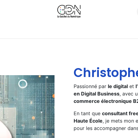
s
Nos Produits
Calendrier de Formations
Replays Web
Christoph
Passionné par
le digital
et
l
en Digital Business
, avec 
commerce électronique B
En tant que
consultant fre
Haute École
, je mets mon 
pour les accompagner dan